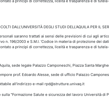
ontato a principi di correttezza, liceità e trasparenza e di tutela 
LTI DALL'UNIVERSITÀ DEGLI STUDI DELL'AQUILA PER IL SER
personali saranno trattati ai sensi delle previsioni di cui agli a
vo n. 196/2003 e S.M.I. 'Codice in materia di protezione dei dati
ontato a principi di correttezza, liceità e trasparenza e di tutela 
uila, sede legale Palazzo Camponeschi, Piazza Santa Margherit
re prof. Edoardo Alesse, sede di ufficio Palazzo Camponeschi
le all'indirizzo e-mail rpd@strutture.univaq.it
a "Formazione Salute e sicurezza del lavoro Università di Pavi