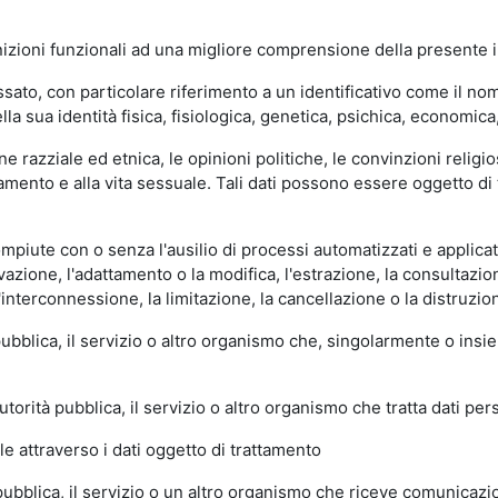
nizioni funzionali ad una migliore comprensione della presente i
ato, con particolare riferimento a un identificativo come il nome,
lla sua identità fisica, fisiologica, genetica, psichica, economica,
ine razziale ed etnica, le opinioni politiche, le convinzioni religio
orientamento e alla vita sessuale. Tali dati possono essere oggetto 
piute con o senza l'ausilio di processi automatizzati e applicate 
rvazione, l'adattamento o la modifica, l'estrazione, la consultaz
l'interconnessione, la limitazione, la cancellazione o la distruzio
 pubblica, il servizio o altro organismo che, singolarmente o insie
utorità pubblica, il servizio o altro organismo che tratta dati per
le attraverso i dati oggetto di trattamento
 pubblica, il servizio o un altro organismo che riceve comunicazion