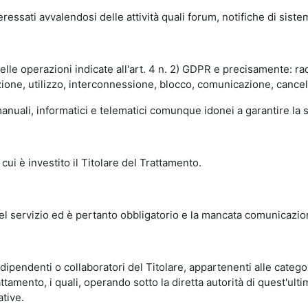
essati avvalendosi delle attività quali forum, notifiche di siste
delle operazioni indicate all'art. 4 n. 2) GDPR e precisamente: r
ione, utilizzo, interconnessione, blocco, comunicazione, cancell
nuali, informatici e telematici comunque idonei a garantire la si
cui è investito il Titolare del Trattamento.
del servizio ed è pertanto obbligatorio e la mancata comunicazio
ipendenti o collaboratori del Titolare, appartenenti alle categori
ttamento, i quali, operando sotto la diretta autorità di quest'ulti
tive.