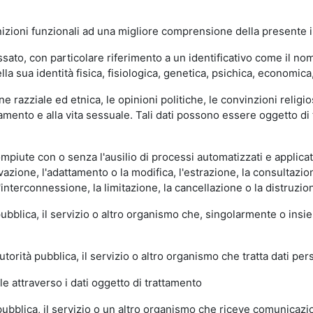
nizioni funzionali ad una migliore comprensione della presente i
ato, con particolare riferimento a un identificativo come il nome,
lla sua identità fisica, fisiologica, genetica, psichica, economica,
ine razziale ed etnica, le opinioni politiche, le convinzioni religio
orientamento e alla vita sessuale. Tali dati possono essere oggetto 
piute con o senza l'ausilio di processi automatizzati e applicate 
rvazione, l'adattamento o la modifica, l'estrazione, la consultaz
l'interconnessione, la limitazione, la cancellazione o la distruzio
 pubblica, il servizio o altro organismo che, singolarmente o insie
utorità pubblica, il servizio o altro organismo che tratta dati per
le attraverso i dati oggetto di trattamento
 pubblica, il servizio o un altro organismo che riceve comunicazion