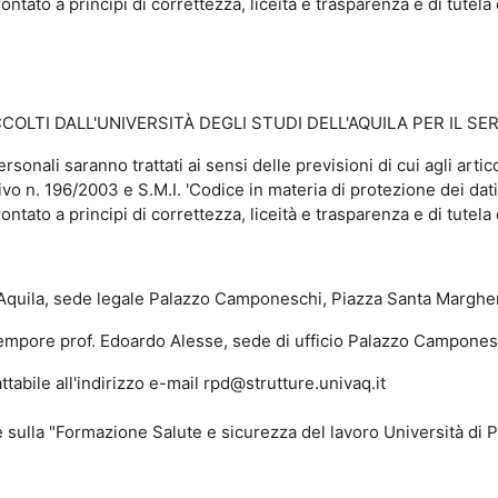
ontato a principi di correttezza, liceità e trasparenza e di tutela 
LTI DALL'UNIVERSITÀ DEGLI STUDI DELL'AQUILA PER IL SER
personali saranno trattati ai sensi delle previsioni di cui agli a
vo n. 196/2003 e S.M.I. 'Codice in materia di protezione dei dati
ontato a principi di correttezza, liceità e trasparenza e di tutela 
uila, sede legale Palazzo Camponeschi, Piazza Santa Margherit
re prof. Edoardo Alesse, sede di ufficio Palazzo Camponeschi
le all'indirizzo e-mail rpd@strutture.univaq.it
a "Formazione Salute e sicurezza del lavoro Università di Pavi