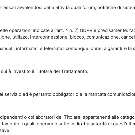
essati avvalendosi delle attività quali forum, notifiche di siste
delle operazioni indicate all'art. 4 n. 2) GDPR e precisamente: r
ione, utilizzo, interconnessione, blocco, comunicazione, cancell
nuali, informatici e telematici comunque idonei a garantire la si
cui è investito il Titolare del Trattamento.
del servizio ed è pertanto obbligatorio e la mancata comunicazio
ipendenti o collaboratori del Titolare, appartenenti alle categori
ttamento, i quali, operando sotto la diretta autorità di quest'ulti
tive.