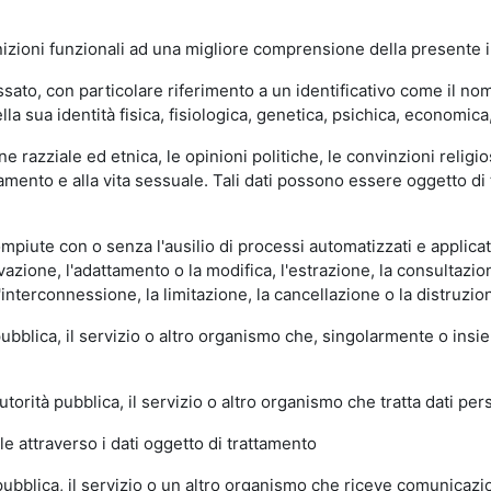
nizioni funzionali ad una migliore comprensione della presente i
ato, con particolare riferimento a un identificativo come il nome,
lla sua identità fisica, fisiologica, genetica, psichica, economica,
ine razziale ed etnica, le opinioni politiche, le convinzioni religio
orientamento e alla vita sessuale. Tali dati possono essere oggetto 
piute con o senza l'ausilio di processi automatizzati e applicate 
rvazione, l'adattamento o la modifica, l'estrazione, la consultaz
l'interconnessione, la limitazione, la cancellazione o la distruzio
 pubblica, il servizio o altro organismo che, singolarmente o insie
utorità pubblica, il servizio o altro organismo che tratta dati per
le attraverso i dati oggetto di trattamento
 pubblica, il servizio o un altro organismo che riceve comunicazion