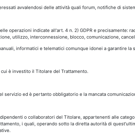
essati avvalendosi delle attività quali forum, notifiche di siste
delle operazioni indicate all'art. 4 n. 2) GDPR e precisamente: r
ione, utilizzo, interconnessione, blocco, comunicazione, cancell
nuali, informatici e telematici comunque idonei a garantire la si
cui è investito il Titolare del Trattamento.
del servizio ed è pertanto obbligatorio e la mancata comunicazio
ipendenti o collaboratori del Titolare, appartenenti alle categori
ttamento, i quali, operando sotto la diretta autorità di quest'ulti
tive.