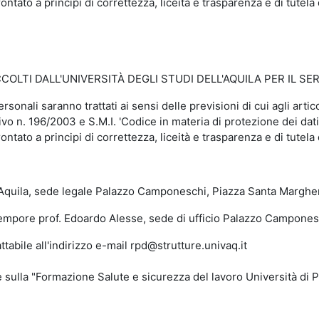
ontato a principi di correttezza, liceità e trasparenza e di tutela 
LTI DALL'UNIVERSITÀ DEGLI STUDI DELL'AQUILA PER IL SER
personali saranno trattati ai sensi delle previsioni di cui agli a
vo n. 196/2003 e S.M.I. 'Codice in materia di protezione dei dati
ontato a principi di correttezza, liceità e trasparenza e di tutela 
uila, sede legale Palazzo Camponeschi, Piazza Santa Margherit
re prof. Edoardo Alesse, sede di ufficio Palazzo Camponeschi
le all'indirizzo e-mail rpd@strutture.univaq.it
a "Formazione Salute e sicurezza del lavoro Università di Pavi