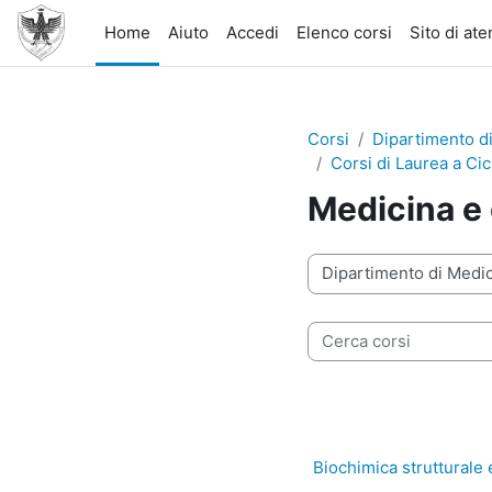
Vai al contenuto principale
Home
Aiuto
Accedi
Elenco corsi
Sito di at
Corsi
Dipartimento di
Corsi di Laurea a Ci
Medicina e 
Categorie di corso
Cerca corsi
Biochimica strutturale