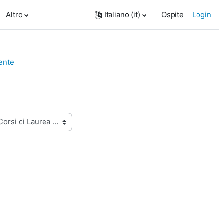
Altro
Italiano ‎(it)‎
Ospite
Login
iente