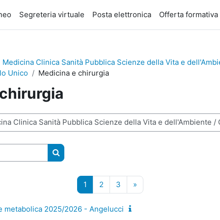
eneo
Segreteria virtuale
Posta elettronica
Offerta formativa
 Medicina Clinica Sanità Pubblica Scienze della Vita e dell'Amb
clo Unico
Medicina e chirurgia
chirurgia
Cerca corsi
Pagina 1
Pagina 2
Pagina 3
Pagina successiva
1
2
3
»
 e metabolica 2025/2026 - Angelucci