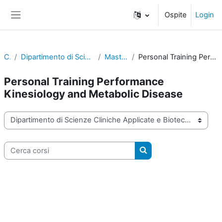
Vai al contenuto principale
Ospite
Login
Pannello laterale
Corsi
Dipartimento di Scienze Cliniche Applicate e Biotecnologiche
Master di primo livello
Personal Training Performance Kinesiology and Metabolic Disease
Personal Training Performance
Kinesiology and Metabolic Disease
Categorie di corso
Cerca corsi
Cerca corsi