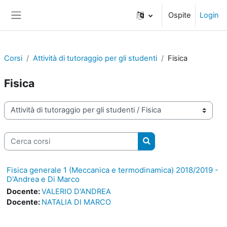
Vai al contenuto principale
Ospite
Login
Pannello laterale
Corsi
Attività di tutoraggio per gli studenti
Fisica
Fisica
Categorie di corso
Cerca corsi
Cerca corsi
Fisica generale 1 (Meccanica e termodinamica) 2018/2019 -
D'Andrea e Di Marco
Docente:
VALERIO D'ANDREA
Docente:
NATALIA DI MARCO