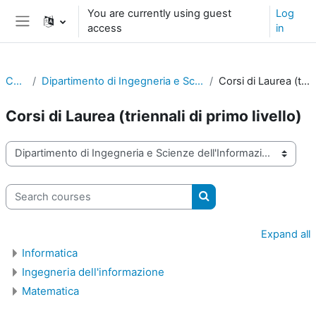
Skip to main content
You are currently using guest
Log
access
in
Side panel
Courses
Dipartimento di Ingegneria e Scienze dell'Informazione e Matematica
Corsi di Laurea (triennali di primo livello)
Corsi di Laurea (triennali di primo livello)
Course categories
Search courses
Search courses
Expand all
Informatica
Ingegneria dell'informazione
Matematica