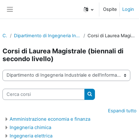
Vai al contenuto principale
Ospite
Login
Pannello laterale
Corsi
Dipartimento di Ingegneria Industriale e dell'Informazione e di Economia
Corsi di Laurea Magistrale (biennali di secondo livello)
Corsi di Laurea Magistrale (biennali di
secondo livello)
Categorie di corso
Cerca corsi
Cerca corsi
Espandi tutto
Amministrazione economia e finanza
Ingegneria chimica
Ingegneria elettrica