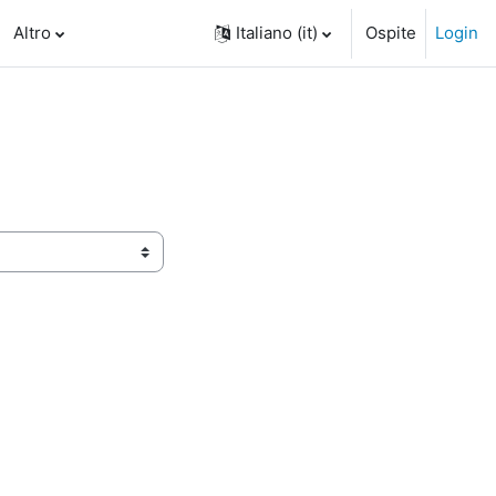
Altro
Italiano ‎(it)‎
Ospite
Login