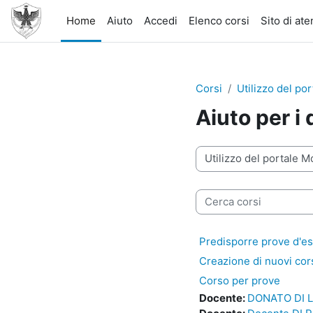
Vai al contenuto principale
Home
Aiuto
Accedi
Elenco corsi
Sito di at
Corsi
Utilizzo del po
Aiuto per i
Categorie di corso
Cerca corsi
Predisporre prove d'es
Creazione di nuovi cor
Corso per prove
Docente:
DONATO DI 