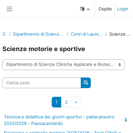
Vai al contenuto principale
Ospite
Login
Pannello laterale
Corsi
Dipartimento di Scienze Cliniche Applicate e Biotecnologiche
Corsi di Laurea (triennali di primo livello)
Scienze motorie e sportive
Scienze motorie e sportive
Categorie di corso
Cerca corsi
Cerca corsi
Pagina 1
Pagina 2
Pagina successiva
1
2
»
Tecnica e didattica dei giochi sportivi - pallacanestro
2025/2026 - Passacantando
Fisiologia e controllo motorio 2025/2026 - Zerti Cifelli e