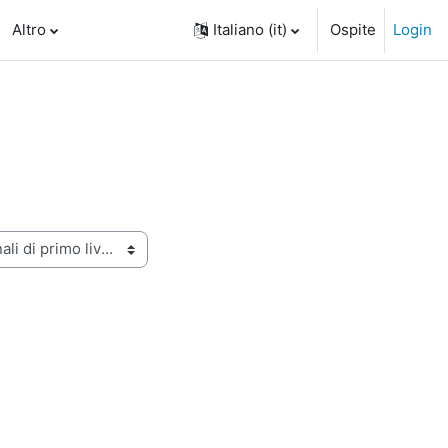
Altro
Italiano ‎(it)‎
Ospite
Login