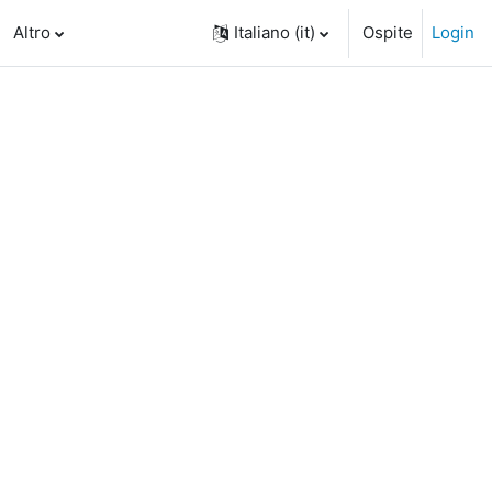
Altro
Italiano ‎(it)‎
Ospite
Login