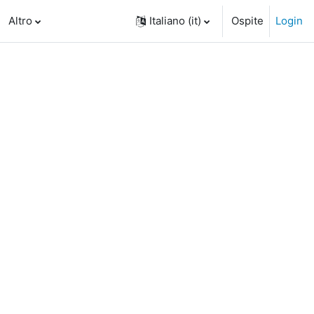
Altro
Italiano ‎(it)‎
Ospite
Login