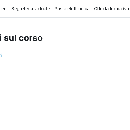
eneo
Segreteria virtuale
Posta elettronica
Offerta formativa
i sul corso
i