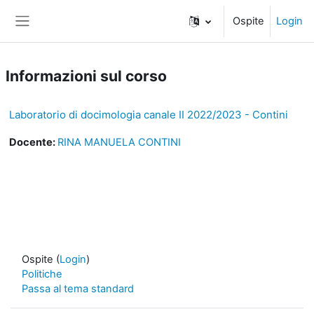
Vai al contenuto principale
Ospite
Login
Pannello laterale
Informazioni sul corso
Laboratorio di docimologia canale II 2022/2023 - Contini
Docente:
RINA MANUELA CONTINI
Ospite (
Login
)
Politiche
Passa al tema standard