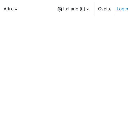
Altro
Italiano ‎(it)‎
Ospite
Login