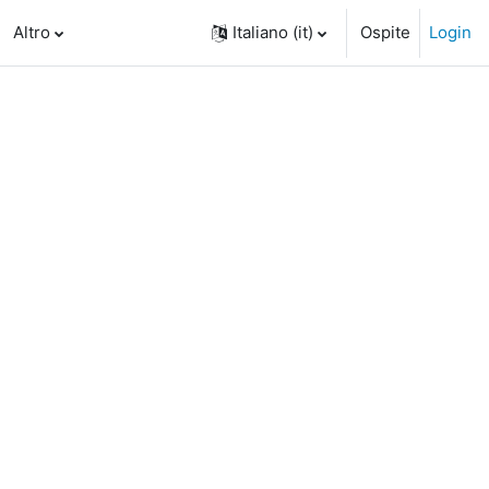
Altro
Italiano ‎(it)‎
Ospite
Login