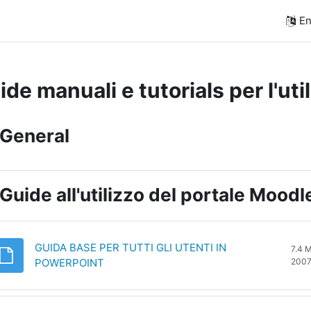
En
de manuali e tutorials per l'uti
pic outline
General
Guide all'utilizzo del portale Moodl
GUIDA BASE PER TUTTI GLI UTENTI IN
7.4 
File
POWERPOINT
200