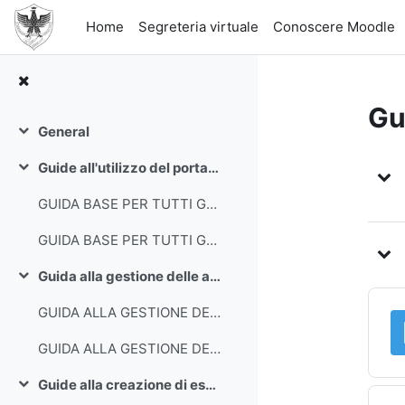
Skip to main content
Home
Segreteria virtuale
Conoscere Moodle
Gui
General
Collapse
To
Guide all'utilizzo del portale Moodle
Collapse
GUIDA BASE PER TUTTI GLI UTENTI IN POWERPOINT
GUIDA BASE PER TUTTI GLI UTENTI IN PDF
Guida alla gestione delle attività e delle risorse nei corsi per i docenti
Collapse
GUIDA ALLA GESTIONE DEI CONTENUTI DEI CORSI IN POWERPOINT
GUIDA ALLA GESTIONE DEI CONTENUTI DEI CORSI IN PDF
Guide alla creazione di esami informatizzati
Collapse