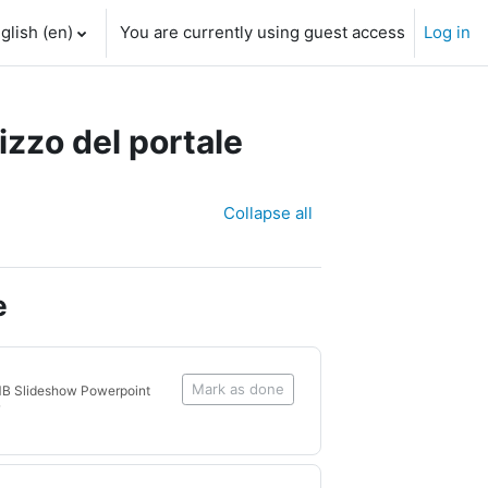
glish ‎(en)‎
You are currently using guest access
Log in
lizzo del portale
Collapse all
e
Mark as done
MB Slideshow Powerpoint
7