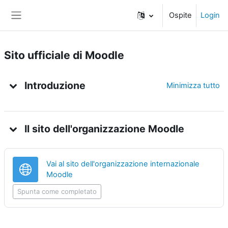
Vai al contenuto principale
Ospite
Login
Pannello laterale
Sito ufficiale di Moodle
Indice degli argomenti
Introduzione
Minimizza tutto
Il sito dell'organizzazione Moodle
Vai al sito dell'organizzazione internazionale
URL
Moodle
Spunta come completato