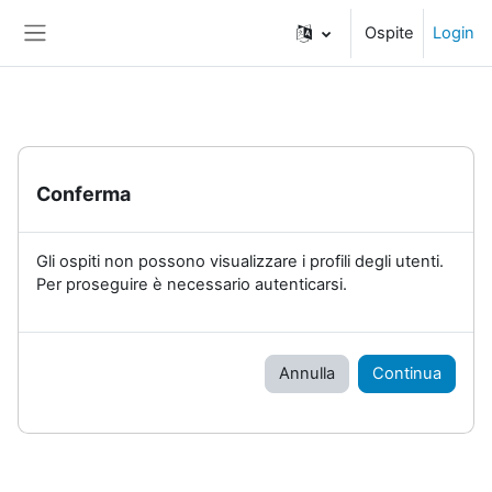
Vai al contenuto principale
Ospite
Login
Pannello laterale
Conferma
Gli ospiti non possono visualizzare i profili degli utenti.
Per proseguire è necessario autenticarsi.
Annulla
Continua