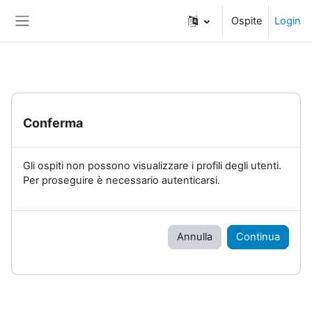
Vai al contenuto principale
Ospite
Login
Pannello laterale
Conferma
Gli ospiti non possono visualizzare i profili degli utenti.
Per proseguire è necessario autenticarsi.
Annulla
Continua