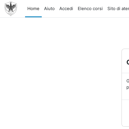
Vai al contenuto principale
Home
Aiuto
Accedi
Elenco corsi
Sito di at
G
p