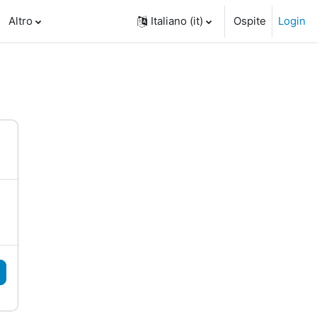
Altro
Italiano ‎(it)‎
Ospite
Login