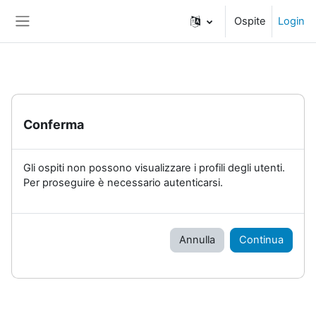
Vai al contenuto principale
Ospite
Login
Pannello laterale
Conferma
Gli ospiti non possono visualizzare i profili degli utenti.
Per proseguire è necessario autenticarsi.
Annulla
Continua