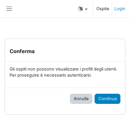
Vai al contenuto principale
Ospite
Login
Pannello laterale
Conferma
Gli ospiti non possono visualizzare i profili degli utenti.
Per proseguire è necessario autenticarsi.
Annulla
Continua