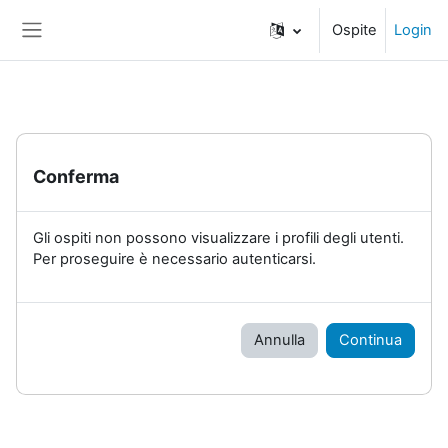
Vai al contenuto principale
Ospite
Login
Pannello laterale
Conferma
Gli ospiti non possono visualizzare i profili degli utenti.
Per proseguire è necessario autenticarsi.
Annulla
Continua