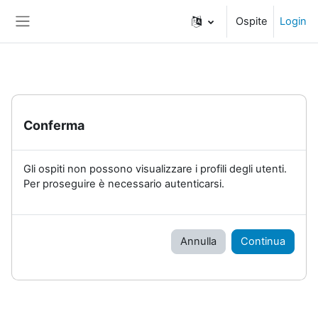
Vai al contenuto principale
Ospite
Login
Pannello laterale
Conferma
Gli ospiti non possono visualizzare i profili degli utenti.
Per proseguire è necessario autenticarsi.
Annulla
Continua