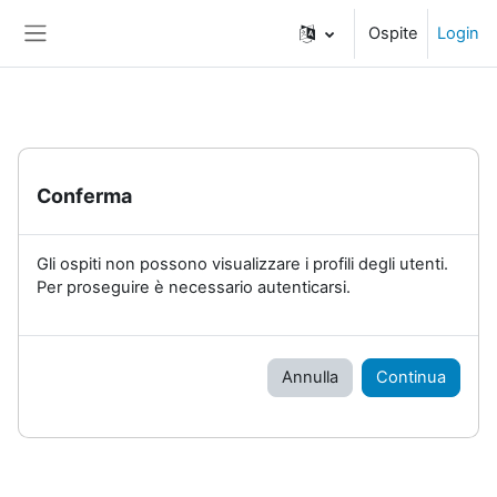
Vai al contenuto principale
Ospite
Login
Pannello laterale
Conferma
Gli ospiti non possono visualizzare i profili degli utenti.
Per proseguire è necessario autenticarsi.
Annulla
Continua